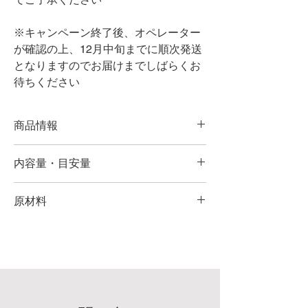
※キャンペーン終了後、オペレーター
が確認の上、12月中旬までに順次発送
となりますのでお届けまでしばらくお
待ちください
商品情報
エイチジンフレーム犬猫用は仁酸菌（HJ1乳
内容量・目安量
酸菌）とコラーゲン含有ミネラル複合体（プ
ロテタイト）など選び抜かれた成分を配合し
◯ 90粒入り（錠剤）
た特別なサプリメントです。
原材料
◎1日の摂取目安量
【原材料名】コラーゲン含有ミネラル複合
超小型犬･子猫：1日半粒
体、ケストース、亜鉛含有酵母、乳酸菌（加
小型犬･成猫：1日1粒
熱菌体・デキストリン）、澱粉加水分解物、
中型犬：1日2粒
植物油、酸化マグネシウム、セルロース、ス
大型犬：1日3粒
テアリン酸カルシウム、ビタミンD