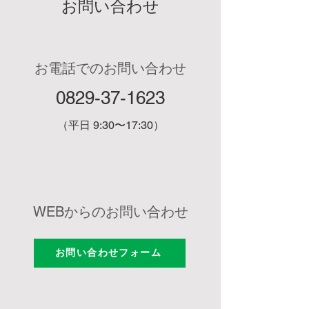
お問い合わせ
【成分】
粗たん白質：12.7%以上
粗脂肪：0.3%以上
粗繊維：4.4%以下
粗灰分：72.7%以下
お電話でのお問い合わせ
水分：10%以下
0829-37-1623
（以下1粒あたり）
亜鉛：0.8mg
（平日 9:30〜17:30）
マグネシウム：16.7mg
ビタミンD：4.2μg
コラーゲン含有ミネラル複合体：166.7mg
WEBからのお問い合わせ
お問い合わせフォーム