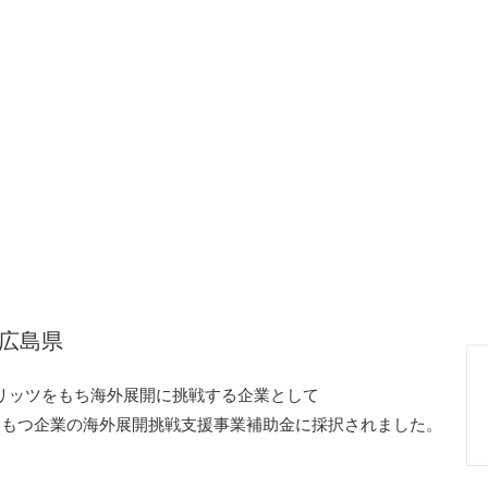
｜ コラボサプリ
者の悩みに寄り添い実現したコラボレーショ
イト」が登場！
ジェクト（キッズダム）の費用にも充てられ
グラム
にも採択。
インショップ
へ
 広島県
ピリッツをもち海外展開に挑戦する企業として
をもつ企業の海外展開挑戦支援事業補助金に採択されました。