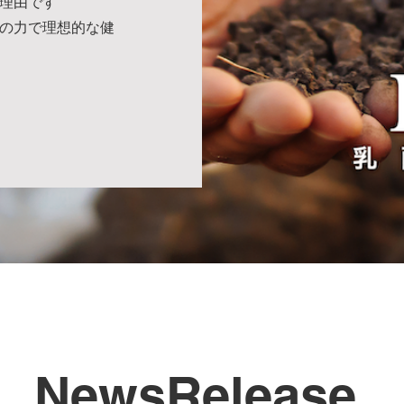
理由です
の力で理想的な健
乳酸菌の力を実感できる
“お得なサンプル”
エイチジン製品の全てを
安心価格でお試しいただ
けます
有料サンプルを注文
NewsRelease