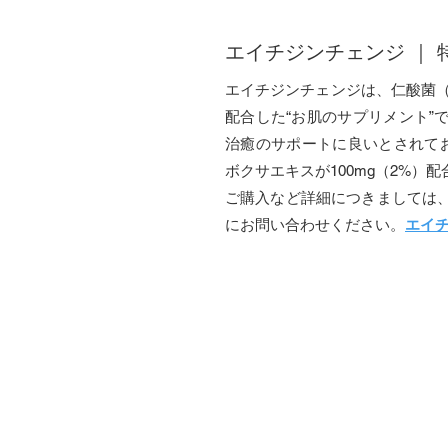
エイチジンチェンジ ｜
​エイチジンチェンジは、仁酸菌（
配合した“お肌のサプリメント”
治癒のサポートに良いとされてお
ボクサエキスが100mg（2%）
ご購入など詳細につきましては
にお問い合わせください。
エイ
病院用の製品を展開 ｜ 
全国の医科歯科、動物病院等に
す。今、世界中から注目を集めて