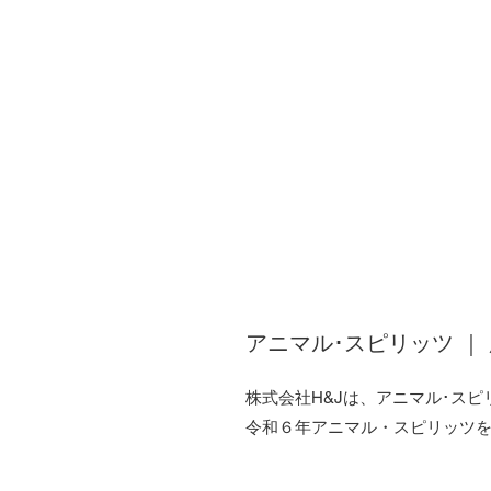
子育て支援プロジェクト 
広島県認可のキッズダムが保護
ンサプリメント「イコアス ホワ
収益は子ども向け職業体験プロ
ます。
広島県アクセラレーションプロ
​詳細とご購入は
イコアスオンラ
アニマル･スピリッツ ｜
株式会社H&Jは、アニマル･ス
令和６年アニマル・スピリッツ